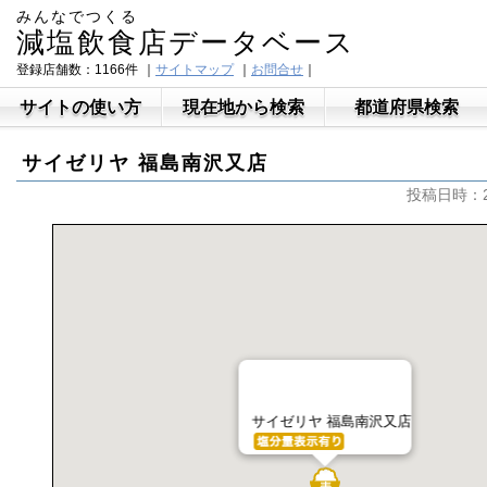
みんなでつくる
減塩飲食店データベース
登録店舗数：1166件
｜
サイトマップ
｜
お問合せ
｜
サイトの使い方
現在地から検索
都道府県検索
サイゼリヤ 福島南沢又店
投稿日時：201
サイゼリヤ 福島南沢又店