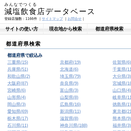
みんなでつくる
減塩飲食店データベース
登録店舗数：1166件
｜
サイトマップ
｜
お問合せ
｜
サイトの使い方
現在地から検索
都道府県検索
都道府県検索
都道府県で絞込み
三重県(15)
京都府(19)
佐賀県(6)
兵庫県(51)
北海道(6)
千葉県(11
和歌山県(2)
埼玉県(79)
大分県(3)
大阪府(87)
奈良県(9)
宮城県(18
宮崎県(6)
富山県(3)
山口県(4)
山形県(4)
山梨県(8)
岐阜県(11
岡山県(3)
広島県(16)
徳島県(1)
愛知県(69)
新潟県(11)
東京都(21
栃木県(17)
滋賀県(8)
熊本県(9)
石川県(11)
神奈川県(188)
福井県(3)