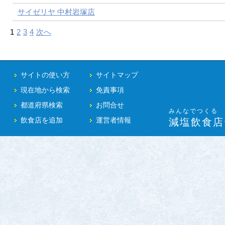
サイゼリヤ 中村岩塚店
1
2
3
4
次へ
サイトの使い方
サイトマップ
現在地から検索
免責事項
都道府県検索
お問合せ
みんなでつくる
飲食店を追加
運営者情報
減塩飲食店