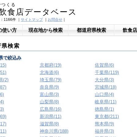
でつくる
飲食店データベース
：1166件
｜
サイトマップ
｜
お問合せ
｜
の使い方
現在地から検索
都道府県検索
飲食
府県検索
県で絞込み
15)
京都府(19)
佐賀県(6)
51)
北海道(6)
千葉県(119)
(2)
埼玉県(79)
大分県(3)
87)
奈良県(9)
宮城県(18)
6)
富山県(3)
山口県(4)
4)
山梨県(8)
岐阜県(11)
3)
広島県(16)
徳島県(1)
69)
新潟県(11)
東京都(211)
17)
滋賀県(8)
熊本県(9)
11)
神奈川県(188)
福井県(3)