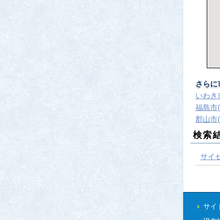
さらに
いわき市
福島市(
郡山市(
検索
サイ
サイ