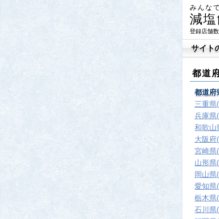
みんな
減塩
登録店舗数
サイト
都道
都道府
三重県(
兵庫県(
和歌山県
大阪府(
宮崎県(
山形県(
岡山県(
愛知県(
栃木県(
石川県(