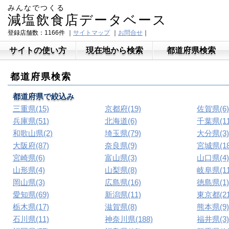
みんなでつくる
減塩飲食店データベース
登録店舗数：1166件
｜
サイトマップ
｜
お問合せ
｜
サイトの使い方
現在地から検索
都道府県検索
都道府県検索
都道府県で絞込み
三重県(15)
京都府(19)
佐賀県(6)
兵庫県(51)
北海道(6)
千葉県(11
和歌山県(2)
埼玉県(79)
大分県(3)
大阪府(87)
奈良県(9)
宮城県(18
宮崎県(6)
富山県(3)
山口県(4)
山形県(4)
山梨県(8)
岐阜県(11
岡山県(3)
広島県(16)
徳島県(1)
愛知県(69)
新潟県(11)
東京都(21
栃木県(17)
滋賀県(8)
熊本県(9)
石川県(11)
神奈川県(188)
福井県(3)